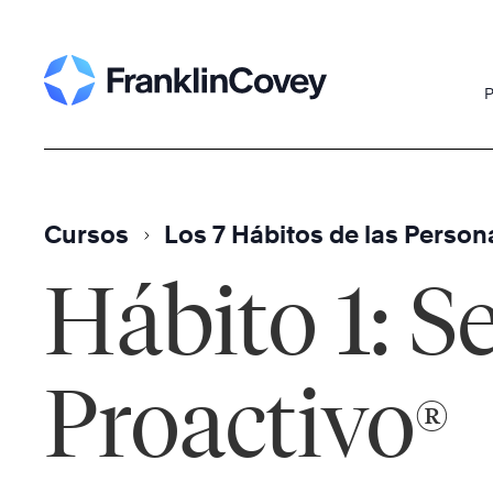
Skip
to
content
P
Cursos
Los 7 Hábitos de las Person
Hábito 1: S
Proactivo
®