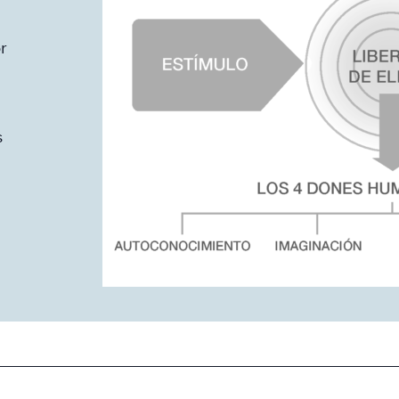
r
r
s