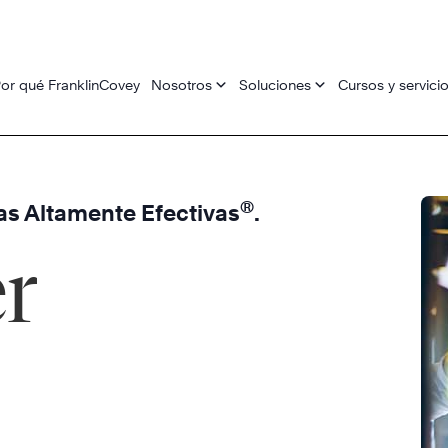
or qué FranklinCovey
Nosotros
Soluciones
Cursos y servici
®
as Altamente Efectivas
.
er