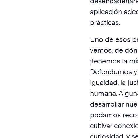
desencadenars
aplicación ade
prácticas.
Uno de esos pr
vemos, de dón
¡tenemos la mi
Defendemos y a
igualdad, la jus
humana. Algun
desarrollar nu
podamos recono
cultivar conexi
curiosidad, y s