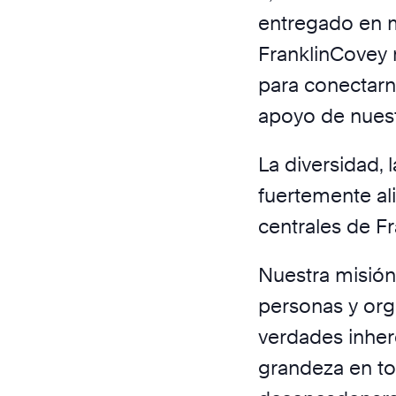
entregado en m
FranklinCovey r
para conectar
apoyo de nuest
La diversidad, 
fuertemente ali
centrales de F
Nuestra misión
personas y org
verdades inher
grandeza en t