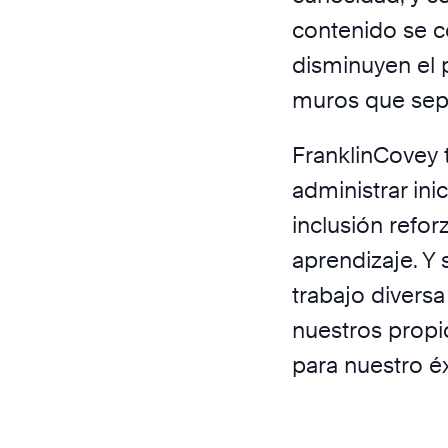
contenido se ce
disminuyen el p
muros que sepa
FranklinCovey t
administrar ini
inclusión refo
aprendizaje. Y
trabajo diversa
nuestros propi
para nuestro éx