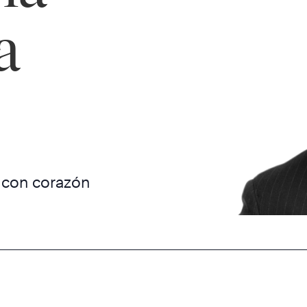
a
s con corazón