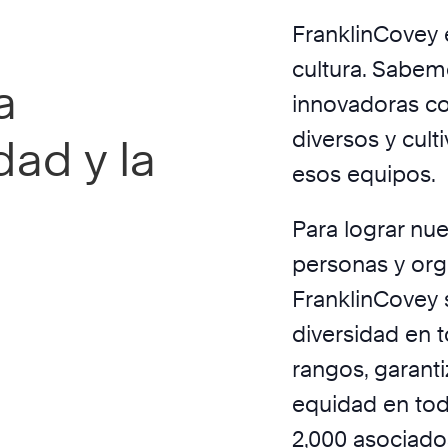
FranklinCovey 
cultura. Sabem
a
innovadoras co
diversos y cult
dad y la
esos equipos.
Para lograr nue
personas y org
FranklinCovey
diversidad en 
rangos, garantiz
equidad en tod
2,000 asociado